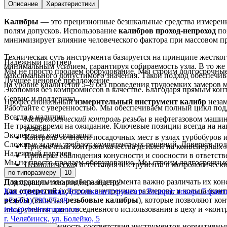
Описание
Характеристики
Калибры
— это прецизионные безшкальные средства измерения
полям допусков. Использование
калибров проход-непроход
по
минимизирует влияние человеческого фактора при массовом пр
Техническая суть инструмента базируется на принципе жестког
Надежный партнер
минимальным усилием, гарантируя собираемость узла. В то же 
Мы не просто продаем оборудование. Мы строим долгосрочные
максимального допустимого значения. Такой подход обеспечива
Лучшее ценовое предложение
на уровне квалитетов 5–9 без проведения трудоемких замеров
Экономия без компромиссов в качестве. Благодаря прямым кон
Сервис и поддержка
Профессиональный
измерительный инструмент калибр
незам
Работайте с уверенностью. Мы обеспечиваем полный цикл под
Всегда в наличии
Метрологический контроль резьбы
в нефтегазовом маши
Не тратьте время на ожидание. Ключевые позиции всегда на наш
резьбы.
Экспертная консультация
Контроль точности посадочных мест в узлах турбобуров 
Сложные задачи требуют компетентных решений. Доверьте подб
Приемочный контроль качества деталей на конвейерных 
Надежный партнер
Проверка соблюдения конусности и соосности в ответст
Мы не просто продаем оборудование. Мы строим долгосрочные
Периодическая аттестация инструмента в метрологическ
по типоразмеру
10
Для правильного подбора инструмента важно различать их кон
Подходящих товаров не найдено!
для отверстий
(контроль внутренних размеров), и кольца (ко
Как сделать заказ
Доставка инструмента
Возврат товара
Гарант
резьбы
(включая
резьбовые калибры
), которые позволяют ко
+7 (351) 790-77-48
инструменты для повседневного использования в цеху и «кон
info@chelinstrument.ru
г. Челябинск, ул. Болейко, 5
Техническая ценность соответствия инструментов нормативны