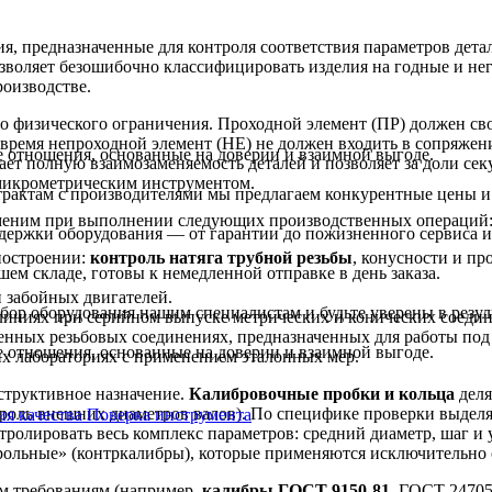
, предназначенные для контроля соответствия параметров детал
зволяет безошибочно классифицировать изделия на годные и нег
оизводстве.
о физического ограничения. Проходной элемент (ПР) должен сво
время непроходной элемент (НЕ) не должен входить в сопряжени
 отношения, основанные на доверии и взаимной выгоде.
ет полную взаимозаменяемость деталей и позволяет за доли секу
 микрометрическим инструментом.
трактам с производителями мы предлагаем конкурентные цены и
еним при выполнении следующих производственных операций
держки оборудования — от гарантии до пожизненного сервиса и
ностроении:
контроль натяга трубной резьбы
, конусности и пр
ем складе, готовы к немедленной отправке в день заказа.
и забойных двигателей.
ор оборудования нашим специалистам и будьте уверены в резуль
линиях при серийном выпуске метрических и конических соеди
венных резьбовых соединениях, предназначенных для работы по
 отношения, основанные на доверии и взаимной выгоде.
их лабораториях с применением эталонных мер.
структивное назначение.
Калибровочные пробки и кольца
деля
нтроль внешних диаметров валов). По специфике проверки выде
ия качества
Поверка инструмента
нтролировать весь комплекс параметров: средний диаметр, шаг и 
трольные» (контркалибры), которые применяются исключительно
м требованиям (например,
калибры ГОСТ 9150-81
, ГОСТ 24705-