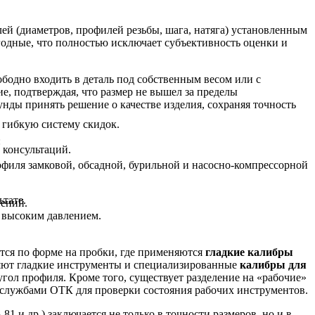
ей (диаметров, профилей резьбы, шага, натяга) установленным
одные, что полностью исключает субъективность оценки и
бодно входить в деталь под собственным весом или с
е, подтверждая, что размер не вышел за пределы
нды принять решение о качестве изделия, сохраняя точность
 гибкую систему скидок.
:
 консультаций.
офиля замковой, обсадной, бурильной и насосно-компрессорной
тате.
нений.
д высоким давлением.
тся по форме на пробки, где применяются
гладкие калибры
ляют гладкие инструменты и специализированные
калибры для
угол профиля. Кроме того, существует разделение на «рабочие»
 службами ОТК для проверки состояния рабочих инструментов.
81 и др.) заключается не только в точности размеров, но и в