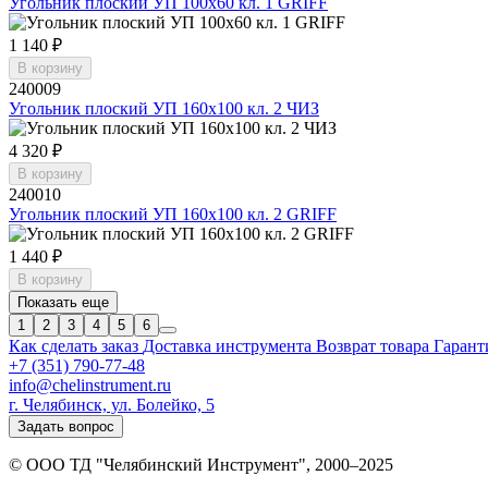
Угольник плоский УП 100х60 кл. 1 GRIFF
1 140 ₽
В корзину
240009
Угольник плоский УП 160х100 кл. 2 ЧИЗ
4 320 ₽
В корзину
240010
Угольник плоский УП 160х100 кл. 2 GRIFF
1 440 ₽
В корзину
Показать еще
1
2
3
4
5
6
Как сделать заказ
Доставка инструмента
Возврат товара
Гарант
+7 (351) 790-77-48
info@chelinstrument.ru
г. Челябинск, ул. Болейко, 5
Задать вопрос
© ООО ТД "Челябинский Инструмент", 2000–2025