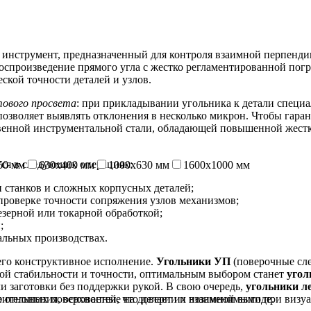
инструмент, предназначенный для контроля взаимной перпенди
оспроизведение прямого угла с жестко регламентированной пог
ской точности деталей и узлов.
тового просвета
: при прикладывании угольника к детали специ
озволяет выявлять отклонения в несколько микрон. Чтобы гаран
твенной инструментальной стали, обладающей повышенной жест
ся в следующих операциях:
50 мм
630х400 мм
1000х630 мм
1600х1000 мм
 станков и сложных корпусных деталей;
проверке точности сопряжения узлов механизмов;
езерной или токарной обработкой;
;
альных производствах.
его конструктивное исполнение.
Угольники УП
(поверочные сл
ной стабильности и точности, оптимальным выбором станет
уго
и заготовки без поддержки рукой. В свою очередь,
угольники л
ительных поверхностей, что делает их незаменимыми при визуа
 отношения, основанные на доверии и взаимной выгоде.