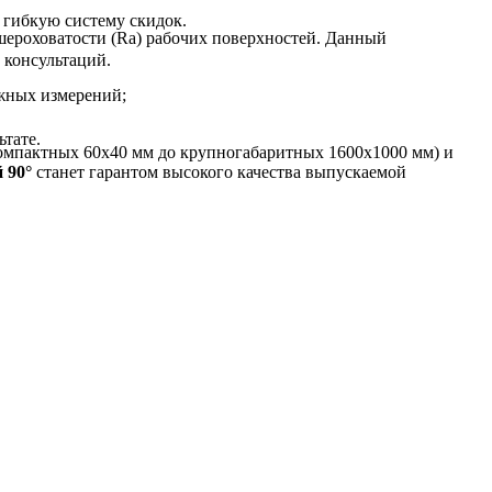
 гибкую систему скидок.
 шероховатости (Ra) рабочих поверхностей. Данный
 консультаций.
жных измерений;
тате.
 компактных 60х40 мм до крупногабаритных 1600х1000 мм) и
 90°
станет гарантом высокого качества выпускаемой