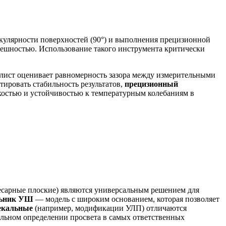
кулярности поверхностей (90°) и выполнения прецизионной
решностью. Использование такого инструмента критически
алист оценивает равномерность зазора между измерительными
тировать стабильность результатов,
прецизионный
костью и устойчивостью к температурным колебаниям в
есарные плоские) являются универсальным решением для
льник УШ
— модель с широким основанием, которая позволяет
екальные
(например, модификации УЛП) отличаются
льном определении просвета в самых ответственных