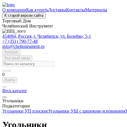
О компании
Как купить
Доставка
Контакты
Материалы
К старой версии сайта
Торговый Дом
Челябинский Инструмент
454084, Россия, г. Челябинск, ул. Болейко, 5-1
+7 (351) 790-77-48
info@chelinstrument.ru
Каталог
Быстрый заказ
0
Войти
Весь каталог
Угольники
Подкатегории
Угольники УП плоские
Угольники УШ с широким основанием
Угольники