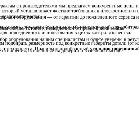
трактам с производителями мы предлагаем конкурентные цены и
, который устанавливает жесткие требования к плоскостности и
классам точности:
держки оборудования — от гарантии до пожизненного сервиса и
альными допусками (единицы мкм), используемый для арбитра
ем складе, готовы к немедленной отправке в день заказа.
ля повседневного использования в цехах контроля качества.
ор оборудования нашим специалистам и будьте уверены в резуль
ем подбирать размерность под конкретные габариты детали (от
шего техпроцесса. Правильно подобранный
угольник поверочный
 отношения, основанные на доверии и взаимной выгоде.