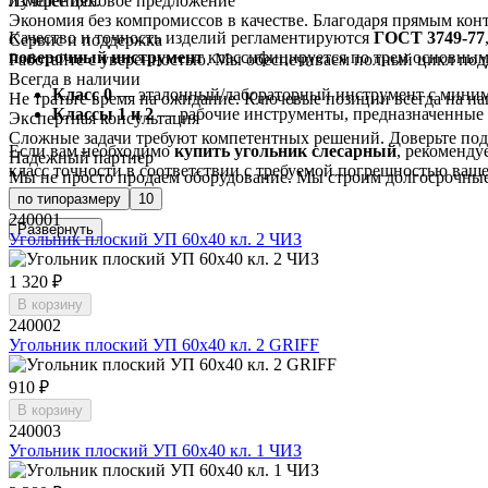
измерениях.
Лучшее ценовое предложение
Экономия без компромиссов в качестве. Благодаря прямым кон
Качество и точность изделий регламентируются
ГОСТ 3749-77
Сервис и поддержка
поверочный инструмент
классифицируется по трем основным 
Работайте с уверенностью. Мы обеспечиваем полный цикл под
Всегда в наличии
Класс 0
— эталонный/лабораторный инструмент с миним
Не тратьте время на ожидание. Ключевые позиции всегда на наш
Классы 1 и 2
— рабочие инструменты, предназначенные д
Экспертная консультация
Сложные задачи требуют компетентных решений. Доверьте подб
Если вам необходимо
купить угольник слесарный
, рекоменду
Надежный партнер
класс точности в соответствии с требуемой погрешностью ва
Мы не просто продаем оборудование. Мы строим долгосрочные
продукции.
по типоразмеру
10
240001
Развернуть
Угольник плоский УП 60х40 кл. 2 ЧИЗ
1 320 ₽
В корзину
240002
Угольник плоский УП 60х40 кл. 2 GRIFF
910 ₽
В корзину
240003
Угольник плоский УП 60х40 кл. 1 ЧИЗ