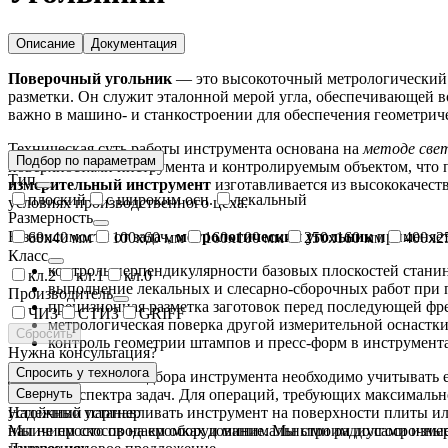
Описание
Документация
Поверочный угольник
— это высокоточный метрологический 
разметки. Он служит эталонной мерой угла, обеспечивающей в
важно в машино- и станкостроении для обеспечения геометриче
Техническая суть работы инструмента основана на
методе све
Подбор по параметрам
поверхностями инструмента и контролируемым объектом, что п
Тип
измерительный инструмент
изготавливается из высококачес
плоский
с широким осн.
лекальный
условиях производственного цеха.
Размерность
В зависимости от задач,
метрологический угольник
применяет
60х40 мм
100х60 мм
160х100 мм
250х160 мм
400х2
Класс
контроль перпендикулярности базовых плоскостей станин
кл.2
кл.1
кл.0
выполнение лекальных и слесарно-сборочных работ при 
Производитель
прецизионная разметка заготовок перед последующей фр
ЧИЗ
СТИЗ
GRIFF
метрологическая поверка другой измерительной оснастки
Сбросить
контроль геометрии штампов и пресс-форм в инструмент
Нужна консультация?
Спросить у технолога
Для правильного подбора инструмента необходимо учитывать 
широкого спектра задач. Для операций, требующих максималь
Свернуть
устойчиво устанавливать инструмент на поверхности плиты ил
Надежный партнер
наличием скосов на кромках и минимальными радиусами измер
Мы не просто продаем оборудование. Мы строим долгосрочные