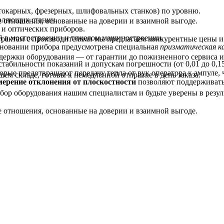
токарных, фрезерных, шлифовальных станков) по уровню.
вляющих станин.
 отношения, основанные на доверии и взаимной выгоде.
 и оптических приборов.
й в мостостроении и тяжелом машиностроении.
трактам с производителями мы предлагаем конкурентные цены и
основании прибора предусмотрена специальная
призматическая ка
держки оборудования — от гарантии до пожизненного сервиса и
стабильности показаний и допускам погрешности (от 0,01 до 0,
орые предотвращают передачу тепла от рук оператора к ампуле,
ем складе, готовы к немедленной отправке в день заказа.
мерение отклонения от плоскостности
позволяют поддерживать
ор оборудования нашим специалистам и будьте уверены в резуль
 отношения, основанные на доверии и взаимной выгоде.