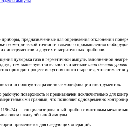
подачей ампулы
приборы, предназначенные для определения отклонений поверхн
ке геометрической точности тяжелого промышленного оборудова
ких инструментов и других измерительных приборов.
щения пузырька газа в герметичной ампуле, заполненной неагре
адиус, тем выше чувствительность и меньше
цена деления уровня
тов проходят процесс искусственного старения, что снимает в
очности используются различные модификации инструментов:
 рабочую поверхность и предназначен исключительно для контр
мерительными гранями, что позволяет одновременно контролиро
1196-74) — специализированный прибор с винтовым механизмом
ревышающем шкалу обычной ампулы.
егории применяется для следующих операций: