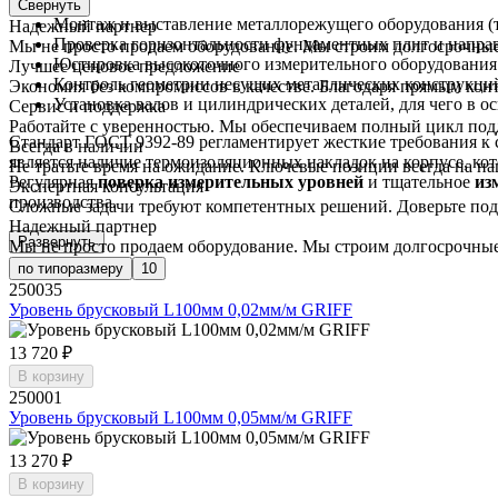
Свернуть
Монтаж и выставление металлорежущего оборудования (
Надежный партнер
Проверка горизонтальности фундаментных плит и напра
Мы не просто продаем оборудование. Мы строим долгосрочные
Юстировка высокоточного измерительного оборудования
Лучшее ценовое предложение
Контроль геометрии несущих металлических конструкци
Экономия без компромиссов в качестве. Благодаря прямым кон
Установка валов и цилиндрических деталей, для чего в 
Сервис и поддержка
Работайте с уверенностью. Мы обеспечиваем полный цикл под
Стандарт ГОСТ 9392-89 регламентирует жесткие требования к 
Всегда в наличии
является наличие термоизоляционных накладок на корпусе, кот
Не тратьте время на ожидание. Ключевые позиции всегда на наш
Регулярная
поверка измерительных уровней
и тщательное
из
Экспертная консультация
производства.
Сложные задачи требуют компетентных решений. Доверьте подб
Надежный партнер
Развернуть
Мы не просто продаем оборудование. Мы строим долгосрочные
по типоразмеру
10
250035
Уровень брусковый L100мм 0,02мм/м GRIFF
13 720 ₽
В корзину
250001
Уровень брусковый L100мм 0,05мм/м GRIFF
13 270 ₽
В корзину