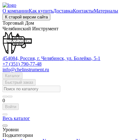
О компании
Как купить
Доставка
Контакты
Материалы
К старой версии сайта
Торговый Дом
Челябинский Инструмент
454084, Россия, г. Челябинск, ул. Болейко, 5-1
+7 (351) 790-77-48
info@chelinstrument.ru
Каталог
Быстрый заказ
0
Войти
Весь каталог
Уровни
Подкатегории