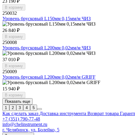
23 190 ₽
В корзину
250032
Уровень брусковый L150мм 0,15мм/м ЧИЗ
26 840 ₽
В корзину
250008
Уровень брусковый L200мм 0,02мм/м ЧИЗ
37 010 ₽
В корзину
250009
Уровень брусковый L200мм 0,02мм/м GRIFF
15 940 ₽
В корзину
Показать еще
1
2
3
4
5
Как сделать заказ
Доставка инструмента
Возврат товара
Гарант
+7 (351) 790-77-48
info@chelinstrument.ru
г. Челябинск, ул. Болейко, 5