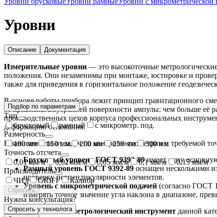
Уровни брусковые
Уровни рамные
Уровни с микрометрической 
Уровни
Описание
Документация
Измерительные уровни
— это высокоточные метрологические 
положения. Они незаменимы при монтаже, юстировке и провер
также для приведения в горизонтальное положение геодезичес
В основе работы прибора лежит принцип гравитационного сме
Подбор по параметрам
от кривизны внутренней поверхности ампулы: чем больше её р
Тип
производственных цехов корпуса профессиональных инструмен
брусковый
рамный
с микрометр. под.
деформацию основания.
Размерность
В зависимости от задач по контролю геометрии и требуемой т
100 мм
150 мм
200 мм
250 мм
300 мм
Точность отсчета
Брусковый уровень ГОСТ 9392-89
имеет одну основную
0,01 мм/м
0,02 мм/м
0,05 мм/м
0,1 мм/м
0,15 мм/м
Рамный уровень ГОСТ 9392-89
оснащен несколькими из
Производитель
проверку перпендикулярности элементов.
ЧИЗ
GRIFF
Калибр
Уровень с микрометрической подачей
(согласно ГОСТ 1
Сбросить
измерять точное значение угла наклона в диапазоне, п
Нужна консультация?
Спросить у технолога
Профессиональный
метрологический инструмент
данной кат