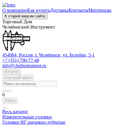
О компании
Как купить
Доставка
Контакты
Материалы
К старой версии сайта
Торговый Дом
Челябинский Инструмент
454084, Россия, г. Челябинск, ул. Болейко, 5-1
+7 (351) 790-77-48
info@chelinstrument.ru
Каталог
Быстрый заказ
0
Войти
Весь каталог
Измерительные головки
Головки ИГ рычажно-зубчатые