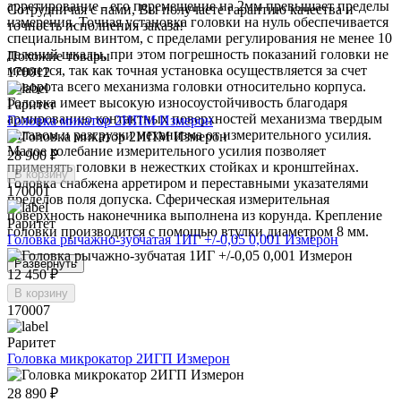
арретирование - его перемещение на 2мм превышает пределы
Сотрудничая с нами, Вы получаете гарантию качества и
измерения. Точная установка головки на нуль обеспечивается
точность исполнения заказа!
специальным винтом, с пределами регулирования не менее 10
делений шкалы, при этом погрешность показаний головки не
Похожие товары
меняется, так как точная установка осуществляется за счет
170012
поворота всего механизма головки относительно корпуса.
Головка имеет высокую износоустойчивость благодаря
Раритет
армированию контактных поверхностей механизма твердым
Головка микатор 2ИПМ Измерон
сплавом и разгрузки механизма от измерительного усилия.
Малое колебание измерительного усилия позволяет
28 900 ₽
применять головки в нежестких стойках и кронштейнах.
В корзину
Головка снабжена арретиром и переставными указателями
170001
пределов поля допуска. Сферическая измерительная
поверхность наконечника выполнена из корунда. Крепление
Раритет
головки производится с помощью втулки диаметром 8 мм.
Головка рычажно-зубчатая 1ИГ +/-0,05 0,001 Измерон
Развернуть
12 450 ₽
В корзину
170007
Раритет
Головка микрокатор 2ИГП Измерон
28 890 ₽