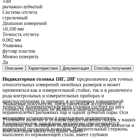
Тип
рычажно-зубчатый
Система отсчета
стрелочный
Диапазон измерений
±0,100 мм
Точность отсчета
0,002 мм
Упаковка
футляр пластик
Можно поверить
Да
Описание
Характеристики
Документация
Способы получения
Индикаторная головка 1ИГ, 2ИГ
предназначена для точных
относительных измерений линейных размеров и может
применяться как в измерительной стойке, так и в различного
рода контрольных и измерительных приборах и
приспособлениях (к примеру, в нутромерах повышенной
Уважаемые покупатели, представленный ассортимент и
точности). Кинематическая цепь головки состоит из двух
стоимость продукции не являются окончательными!
неравноплечих рычажных пар и одной зубчатой пары. Оси
механизма установлены в корундовых подшипниках.
Уточняйте наличие и условия предоставления скидок у наших
Кинематическое замыкание механизма обеспечивается
специалистов. Возможен индивидуальный подбор аналогов и
моментной пружиной-волоском. Измерительный стержень
комплектация заказа под Ваши задачи.
выполнен из нержавеющей стали, имеет глубокое