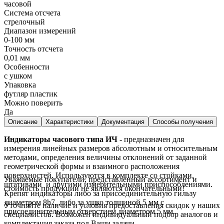
часовой
Система отсчета
стрелочный
Диапазон измерений
0-100 мм
Точность отсчета
0,01 мм
Особенности
с ушком
Упаковка
футляр пластик
Можно поверить
Да
Описание
Характеристики
Документация
Способы получения
Индикаторы часового типа ИЧ
- предназначен для
измерения линейных размеров абсолютным и относительным
методами, определения величины отклонений от заданной
геометрической формы и взаимного расположения
поверхностей. Используются в комплекте со стойками,
Уважаемые покупатели, представленный ассортимент и
штативами и другими измерительными приспособлениями.
стоимость продукции не являются окончательными!
Крепят индикаторы либо за присоединительную гильзу
диаметром 8h7, либо за ушко толщиной 5 мм с
Уточняйте наличие и условия предоставления скидок у наших
присоединительным отверстием диаметром 5 мм.
специалистов. Возможен индивидуальный подбор аналогов и
комплектация заказа под Ваши задачи.