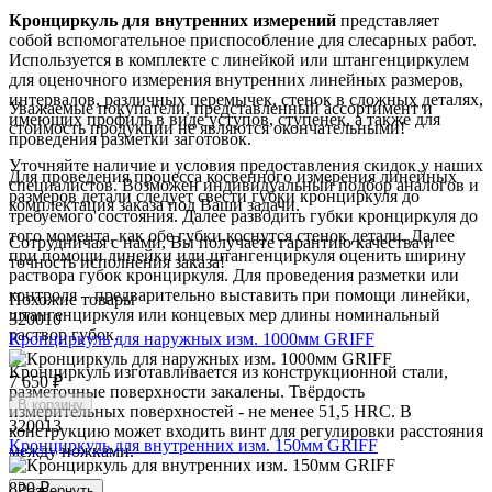
Кронциркуль для внутренних измерений
представляет
собой вспомогательное приспособление для слесарных работ.
Используется в комплекте с линейкой или штангенциркулем
для оценочного измерения внутренних линейных размеров,
интервалов, различных перемычек, стенок в сложных деталях,
Уважаемые покупатели, представленный ассортимент и
имеющих профиль в виде уступов, ступенек, а также для
стоимость продукции не являются окончательными!
проведения разметки заготовок.
Уточняйте наличие и условия предоставления скидок у наших
Для проведения процесса косвенного измерения линейных
специалистов. Возможен индивидуальный подбор аналогов и
размеров детали следует свести губки кронциркуля до
комплектация заказа под Ваши задачи.
требуемого состояния. Далее разводить губки кронциркуля до
того момента, как обе губки коснутся стенок детали. Далее
Сотрудничая с нами, Вы получаете гарантию качества и
при помощи линейки или штангенциркуля оценить ширину
точность исполнения заказа!
раствора губок кронциркуля. Для проведения разметки или
контроля – предварительно выставить при помощи линейки,
Похожие товары
штангенциркуля или концевых мер длины номинальный
320010
раствор губок.
Кронциркуль для наружных изм. 1000мм GRIFF
Кронциркуль изготавливается из конструкционной стали,
7 650 ₽
разметочные поверхности закалены. Твёрдость
В корзину
измерительных поверхностей - не менее 51,5 HRC. В
320013
конструкцию может входить винт для регулировки расстояния
Кронциркуль для внутренних изм. 150мм GRIFF
между ножками.
820 ₽
Развернуть