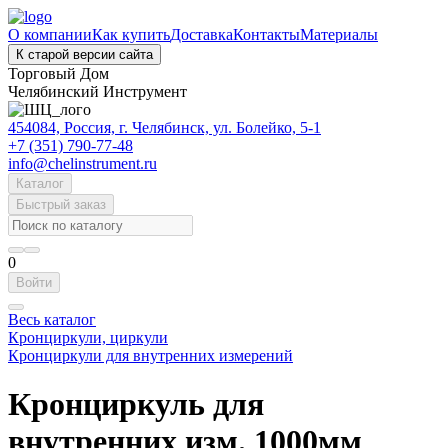
О компании
Как купить
Доставка
Контакты
Материалы
К старой версии сайта
Торговый Дом
Челябинский Инструмент
454084, Россия, г. Челябинск, ул. Болейко, 5-1
+7 (351) 790-77-48
info@chelinstrument.ru
Каталог
Быстрый заказ
0
Войти
Весь каталог
Кронциркули, циркули
Кронциркули для внутренних измерений
Кронциркуль для
внутренних изм. 1000мм