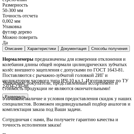
Размерность
50-300 мм
Точность отсчета
0,002 мм
Упаковка
футляр дерево
Можно поверить
Да
Описание
Характеристики
Документация
Способы получения
Нормалемеры
предназначены для измерения отклонения и
колебания длины общей нормали цилиндрических зубчатых
колёс внешнего зацепления с допусками по ГОСТ 1643-81.
Поставляются с рычажно-зубчатой головкой 2ИГ и
индикатором часового типа ИЧ-10 кл.1. Изготовление по ТУ
Уважаемые покупатели, представленный ассортимент и
2-034-230-88.
стоимость продукции не являются окончательными!
Развернуть
Уточняйте наличие и условия предоставления скидок у наших
специалистов. Возможен индивидуальный подбор аналогов и
комплектация заказа под Ваши задачи.
Сотрудничая с нами, Вы получаете гарантию качества и
точность исполнения заказа!