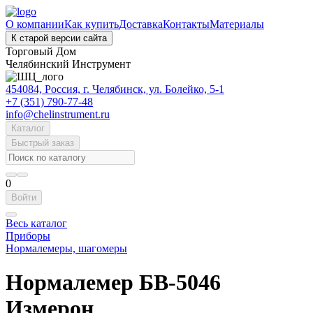
О компании
Как купить
Доставка
Контакты
Материалы
К старой версии сайта
Торговый Дом
Челябинский Инструмент
454084, Россия, г. Челябинск, ул. Болейко, 5-1
+7 (351) 790-77-48
info@chelinstrument.ru
Каталог
Быстрый заказ
0
Войти
Весь каталог
Приборы
Нормалемеры, шагомеры
Нормалемер БВ-5046
Измерон