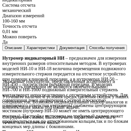
Система отсчета
механический
Диапазон измерений
100-160 мм
Точность отсчета
0,01 мм
Можно поверить
Да
Описание
Характеристики
Документация
Способы получения
Нутромер индикаторный НИ
– предназначен для измерения
внутренних размеров относительным методом. В нутромерах
моделей НИ-10 и НИ-18 величина перемещения подвижного
измерительного стержня передается на отсчетное устройство
при помощи клиновой передачи, а в нутромерах НИ-50 –
Уважаемые покупатели, представленный ассортимент и
НИ-450 – посредством рычажной передачи. В моделях
стоимость продукции не являются окончательными!
НИ-700 и НИ-1000 подвижный измерительный стержень
контактирует непосредственно с отсчетным устройством. Для
Уточняйте наличие и условия предоставления скидок у наших
совмещения лини иизмерения с осевой плоскостью
специалистов. Возможен индивидуальный подбор аналогов и
измеряемого отверстия нутромеры снабжены центрирующим
комплектация заказа под Ваши задачи.
мостиком (нутромер НИ-10 может не иметь центрирующего
мостика). Настройка нутромера на требуемый размер может
Сотрудничая с нами, Вы получаете гарантию качества и
производиться как по аттестованным кольцам,так и по блокам
точность исполнения заказа!
концевых мер длины с боковинами.