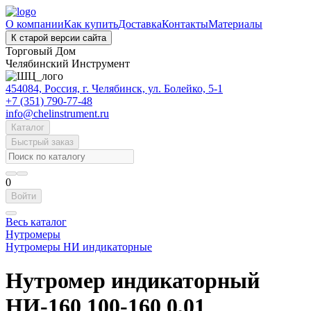
О компании
Как купить
Доставка
Контакты
Материалы
К старой версии сайта
Торговый Дом
Челябинский Инструмент
454084, Россия, г. Челябинск, ул. Болейко, 5-1
+7 (351) 790-77-48
info@chelinstrument.ru
Каталог
Быстрый заказ
0
Войти
Весь каталог
Нутромеры
Нутромеры НИ индикаторные
Нутромер индикаторный
НИ-160 100-160 0,01