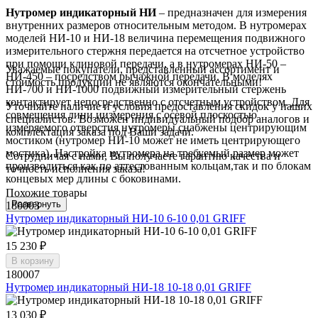
Нутромер индикаторный НИ
– предназначен для измерения
внутренних размеров относительным методом. В нутромерах
моделей НИ-10 и НИ-18 величина перемещения подвижного
измерительного стержня передается на отсчетное устройство
при помощи клиновой передачи, а в нутромерах НИ-50 –
Уважаемые покупатели, представленный ассортимент и
НИ-450 – посредством рычажной передачи. В моделях
стоимость продукции не являются окончательными!
НИ-700 и НИ-1000 подвижный измерительный стержень
контактирует непосредственно с отсчетным устройством. Для
Уточняйте наличие и условия предоставления скидок у наших
совмещения лини иизмерения с осевой плоскостью
специалистов. Возможен индивидуальный подбор аналогов и
измеряемого отверстия нутромеры снабжены центрирующим
комплектация заказа под Ваши задачи.
мостиком (нутромер НИ-10 может не иметь центрирующего
мостика). Настройка нутромера на требуемый размер может
Сотрудничая с нами, Вы получаете гарантию качества и
производиться как по аттестованным кольцам,так и по блокам
точность исполнения заказа!
концевых мер длины с боковинами.
Похожие товары
Развернуть
180003
Нутромер индикаторный НИ-10 6-10 0,01 GRIFF
15 230 ₽
В корзину
180007
Нутромер индикаторный НИ-18 10-18 0,01 GRIFF
13 030 ₽