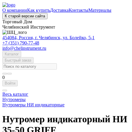
О компании
Как купить
Доставка
Контакты
Материалы
К старой версии сайта
Торговый Дом
Челябинский Инструмент
454084, Россия, г. Челябинск, ул. Болейко, 5-1
+7 (351) 790-77-48
info@chelinstrument.ru
Каталог
Быстрый заказ
0
Войти
Весь каталог
Нутромеры
Нутромеры НИ индикаторные
Нутромер индикаторный НИ
35-50 GRIFF