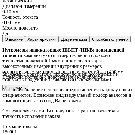
механический
Диапазон измерений
6-10 мм
Точность отсчета
0,001 мм
Можно поверить
Да
Описание
Характеристики
Документация
Способы получения
Нутромеры индикаторные НИ-ПТ (НИ-В) повышенной
точности
комплектуются измерительной головкой с
точностью показаний 1 мкм и применяются для
высокоточных измерений внутренних размеров
относительным методом. Диапазон измерений - до 450 мм.
Уважаемые покупатели, представленный ассортимент и
Возможна поставка с поверкой или калибровкой.
стоимость продукции не являются окончательными!
Развернуть
Уточняйте наличие и условия предоставления скидок у наших
специалистов. Возможен индивидуальный подбор аналогов и
комплектация заказа под Ваши задачи.
Сотрудничая с нами, Вы получаете гарантию качества и
точность исполнения заказа!
Похожие товары
180001