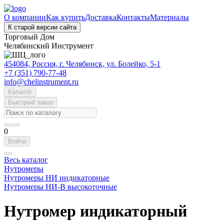
О компании
Как купить
Доставка
Контакты
Материалы
К старой версии сайта
Торговый Дом
Челябинский Инструмент
454084, Россия, г. Челябинск, ул. Болейко, 5-1
+7 (351) 790-77-48
info@chelinstrument.ru
Каталог
Быстрый заказ
0
Войти
Весь каталог
Нутромеры
Нутромеры НИ индикаторные
Нутромеры НИ-В высокоточные
Нутромер индикаторный