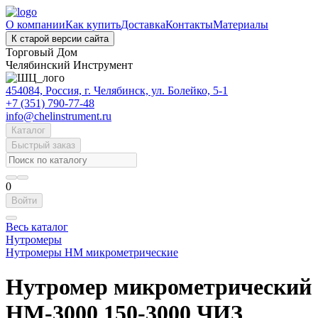
О компании
Как купить
Доставка
Контакты
Материалы
К старой версии сайта
Торговый Дом
Челябинский Инструмент
454084, Россия, г. Челябинск, ул. Болейко, 5-1
+7 (351) 790-77-48
info@chelinstrument.ru
Каталог
Быстрый заказ
0
Войти
Весь каталог
Нутромеры
Нутромеры НМ микрометрические
Нутромер микрометрический
НМ-3000 150-3000 ЧИЗ