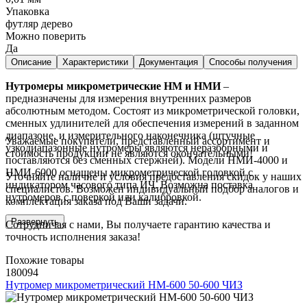
Упаковка
футляр дерево
Можно поверить
Да
Описание
Характеристики
Документация
Способы получения
Нутромеры микрометрические НМ и НМИ
–
предназначены для измерения внутренних размеров
абсолютным методом. Состоят из микрометрической головки,
сменных удлинителей для обеспечения измерений в заданном
диапазоне, и измерительного наконечника (штучные
Уважаемые покупатели, представленный ассортимент и
узкодиапазонные нутромеры являются неразборными и
стоимость продукции не являются окончательными!
поставляются без сменных стержней). Модели НМИ-4000 и
НМИ-6000 оснащены микрометрической головкой с
Уточняйте наличие и условия предоставления скидок у наших
индикатором часового типа ИЧ. Возможна поставка
специалистов. Возможен индивидуальный подбор аналогов и
нутромеров с поверкой или калибровкой.
комплектация заказа под Ваши задачи.
Развернуть
Сотрудничая с нами, Вы получаете гарантию качества и
точность исполнения заказа!
Похожие товары
180094
Нутромер микрометрический НМ-600 50-600 ЧИЗ