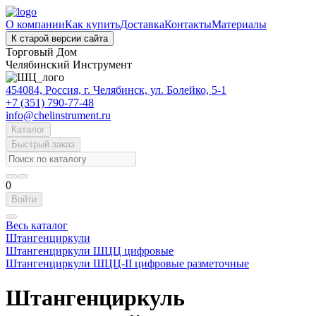
О компании
Как купить
Доставка
Контакты
Материалы
К старой версии сайта
Торговый Дом
Челябинский Инструмент
454084, Россия, г. Челябинск, ул. Болейко, 5-1
+7 (351) 790-77-48
info@chelinstrument.ru
Каталог
Быстрый заказ
0
Войти
Весь каталог
Штангенциркули
Штангенциркули ШЦЦ цифровые
Штангенциркули ШЦЦ-II цифровые разметочные
Штангенциркуль