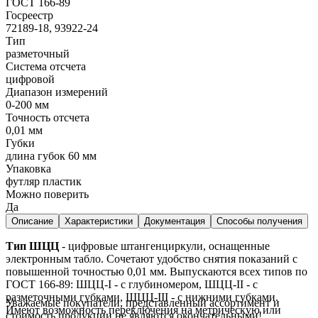
ГОСТ 166-89
Госреестр
72189-18, 93922-24
Тип
разметочный
Система отсчета
цифровой
Диапазон измерений
0-200 мм
Точность отсчета
0,01 мм
Губки
длина губок 60 мм
Упаковка
футляр пластик
Можно поверить
Да
Описание
Характеристики
Документация
Способы получения
Тип ШЦЦ
- цифровые штангенциркули, оснащенные
электронным табло. Сочетают удобство снятия показаний с
повышенной точностью 0,01 мм. Выпускаются всех типов по
ГОСТ 166-89: ШЦЦ-I - с глубиномером, ШЦЦ-II - с
разметочными губками, ШЦЦ-III - с нижними губками.
Уважаемые покупатели, представленный ассортимент и
Имеют возможность переключения на метрическую или
стоимость продукции не являются окончательными!