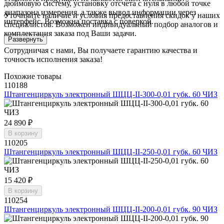
дюймовую систему, установку отсчета с нуля в любой точке
диапазона измерения, а также вывод информации через
Уточняйте наличие и условия предоставления скидок у наших
интерфейс. Возможна поставка с поверкой.
специалистов. Возможен индивидуальный подбор аналогов и
комплектация заказа под Ваши задачи.
Развернуть
Сотрудничая с нами, Вы получаете гарантию качества и
точность исполнения заказа!
Похожие товары
110188
Штангенциркуль электронный ШЦЦ-II-300-0,01 губк. 60 ЧИЗ
24 890 ₽
В корзину
110205
Штангенциркуль электронный ШЦЦ-II-250-0,01 губк. 60 ЧИЗ
15 420 ₽
В корзину
110254
Штангенциркуль электронный ШЦЦ-II-200-0,01 губк. 90 ЧИЗ