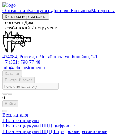
О компании
Как купить
Доставка
Контакты
Материалы
К старой версии сайта
Торговый Дом
Челябинский Инструмент
454084, Россия, г. Челябинск, ул. Болейко, 5-1
+7 (351) 790-77-48
info@chelinstrument.ru
Каталог
Быстрый заказ
0
Войти
Весь каталог
Штангенциркули
Штангенциркули ШЦЦ цифровые
Штангенциркули ШЦЦ-II цифровые разметочные