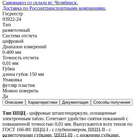
Самовывоз со склада в
г. Челябинск.
Доставка по России
транспортными компаниями.
Госреестр
93922-24
Тип
разметочный
Система отсчета
цифровой
Диапазон измерений
0-400 мм
Точность отсчета
0,01 мм
Губки
длина губок 150 мм
Упаковка
футляр пластик
Можно поверить
Да
Описание
Характеристики
Документация
Способы получения
Тип ШЦЦ
- цифровые штангенциркули, оснащенные
электронным табло. Сочетают удобство снятия показаний с
повышенной точностью 0,01 мм. Выпускаются всех типов по
ГОСТ 166-89: ШЦЦ-I - с глубиномером, ШЦЦ-II - с
разметочными губками, ШЦЦ-III - с нижними губками.