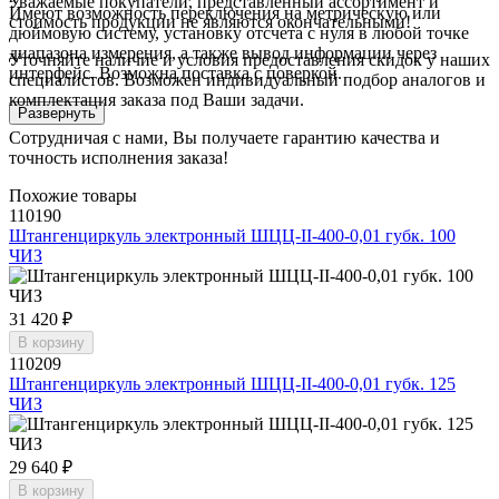
Уважаемые покупатели, представленный ассортимент и
Имеют возможность переключения на метрическую или
стоимость продукции не являются окончательными!
дюймовую систему, установку отсчета с нуля в любой точке
диапазона измерения, а также вывод информации через
Уточняйте наличие и условия предоставления скидок у наших
интерфейс. Возможна поставка с поверкой.
специалистов. Возможен индивидуальный подбор аналогов и
комплектация заказа под Ваши задачи.
Развернуть
Сотрудничая с нами, Вы получаете гарантию качества и
точность исполнения заказа!
Похожие товары
110190
Штангенциркуль электронный ШЦЦ-II-400-0,01 губк. 100
ЧИЗ
31 420 ₽
В корзину
110209
Штангенциркуль электронный ШЦЦ-II-400-0,01 губк. 125
ЧИЗ
29 640 ₽
В корзину