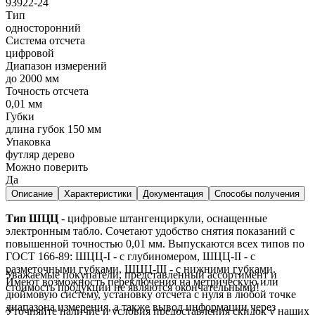
93922-24
Тип
односторонний
Система отсчета
цифровой
Диапазон измерений
до 2000 мм
Точность отсчета
0,01 мм
Губки
длина губок 150 мм
Упаковка
футляр дерево
Можно поверить
Да
Описание
Характеристики
Документация
Способы получения
Тип ШЦЦ
- цифровые штангенциркули, оснащенные
электронным табло. Сочетают удобство снятия показаний с
повышенной точностью 0,01 мм. Выпускаются всех типов по
ГОСТ 166-89: ШЦЦ-I - с глубиномером, ШЦЦ-II - с
разметочными губками, ШЦЦ-III - с нижними губками.
Уважаемые покупатели, представленный ассортимент и
Имеют возможность переключения на метрическую или
стоимость продукции не являются окончательными!
дюймовую систему, установку отсчета с нуля в любой точке
диапазона измерения, а также вывод информации через
Уточняйте наличие и условия предоставления скидок у наших