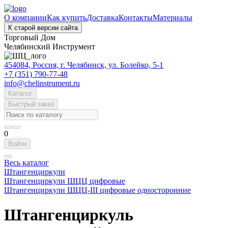
О компании
Как купить
Доставка
Контакты
Материалы
К старой версии сайта
Торговый Дом
Челябинский Инструмент
454084, Россия, г. Челябинск, ул. Болейко, 5-1
+7 (351) 790-77-48
info@chelinstrument.ru
Каталог
Быстрый заказ
0
Войти
Весь каталог
Штангенциркули
Штангенциркули ШЦЦ цифровые
Штангенциркули ШЦЦ-III цифровые односторонние
Штангенциркуль