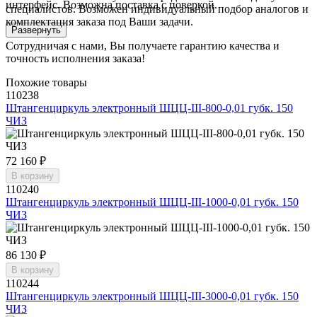
интерфейс. Возможна поставка с поверкой.
специалистов. Возможен индивидуальный подбор аналогов и
комплектация заказа под Ваши задачи.
Развернуть
Сотрудничая с нами, Вы получаете гарантию качества и
точность исполнения заказа!
Похожие товары
110238
Штангенциркуль электронный ШЦЦ-III-800-0,01 губк. 150
ЧИЗ
72 160 ₽
В корзину
110240
Штангенциркуль электронный ШЦЦ-III-1000-0,01 губк. 150
ЧИЗ
86 130 ₽
В корзину
110244
Штангенциркуль электронный ШЦЦ-III-3000-0,01 губк. 150
ЧИЗ