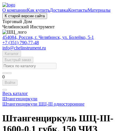
О компании
Как купить
Доставка
Контакты
Материалы
К старой версии сайта
Торговый Дом
Челябинский Инструмент
454084, Россия, г. Челябинск, ул. Болейко, 5-1
+7 (351) 790-77-48
info@chelinstrument.ru
Каталог
Быстрый заказ
0
Войти
Весь каталог
Штангенциркули
Штангенциркули ШЦ-III односторонние
Штангенциркуль ШЦ-III-
1600-0,1 губк. 150 ЧИЗ