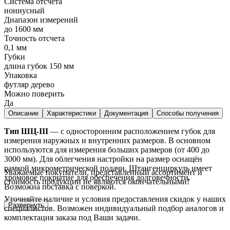
Система отсчета
нониусный
Диапазон измерений
до 1600 мм
Точность отсчета
0,1 мм
Губки
длина губок 150 мм
Упаковка
футляр дерево
Можно поверить
Да
Описание
Характеристики
Документация
Способы получения
Тип ШЦ-III
— с односторонним расположением губок для
измерения наружных и внутренних размеров. В основном
используются для измерения больших размеров (от 400 до
3000 мм). Для облегчения настройки на размер оснащён
рамкой микрометрической подачи. Штангенциркуль имеет
Уважаемые покупатели, представленный ассортимент и
хромовое покрытие для обеспечения долговечности.
стоимость продукции не являются окончательными!
Возможна поставка с поверкой.
Уточняйте наличие и условия предоставления скидок у наших
Развернуть
специалистов. Возможен индивидуальный подбор аналогов и
комплектация заказа под Ваши задачи.