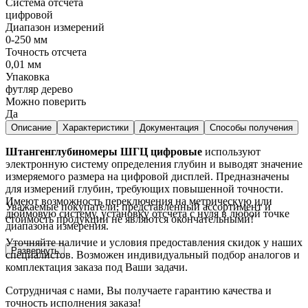
Система отсчета
цифровой
Диапазон измерений
0-250 мм
Точность отсчета
0,01 мм
Упаковка
футляр дерево
Можно поверить
Да
Описание
Характеристики
Документация
Способы получения
Штангенглубиномеры ШГЦ цифровые
используют
электронную систему определения глубин и выводят значение
измеряемого размера на цифровой дисплей. Предназначены
для измерений глубин, требующих повышенной точности.
Имеют возможность переключения на метрическую или
Уважаемые покупатели, представленный ассортимент и
дюймовую систему, установку отсчета с нуля в любой точке
стоимость продукции не являются окончательными!
диапазона измерения.
Уточняйте наличие и условия предоставления скидок у наших
Развернуть
специалистов. Возможен индивидуальный подбор аналогов и
комплектация заказа под Ваши задачи.
Сотрудничая с нами, Вы получаете гарантию качества и
точность исполнения заказа!