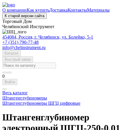
О компании
Как купить
Доставка
Контакты
Материалы
К старой версии сайта
Торговый Дом
Челябинский Инструмент
454084, Россия, г. Челябинск, ул. Болейко, 5-1
+7 (351) 790-77-48
info@chelinstrument.ru
Каталог
Быстрый заказ
0
Войти
Весь каталог
Штангенглубиномеры
Штангенглубиномеры ШГЦ цифровые
Штангенглубиномер
электронный ШГЦ-250-0,01