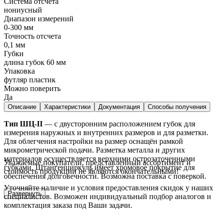
Система отсчета
нониусный
Диапазон измерений
0-300 мм
Точность отсчета
0,1 мм
Губки
длина губок 60 мм
Упаковка
футляр пластик
Можно поверить
Да
Описание
Характеристики
Документация
Способы получения
Тип ШЦ-II
— с двусторонним расположением губок для
измерения наружных и внутренних размеров и для разметки.
Для облегчения настройки на размер оснащён рамкой
микрометрической подачи. Разметка металла и других
материалов осуществляется верхними острозаточенными
Уважаемые покупатели, представленный ассортимент и
губками. Штангенциркуль имеет хромовое покрытие для
стоимость продукции не являются окончательными!
обеспечения долговечности. Возможна поставка с поверкой.
Уточняйте наличие и условия предоставления скидок у наших
Развернуть
специалистов. Возможен индивидуальный подбор аналогов и
комплектация заказа под Ваши задачи.