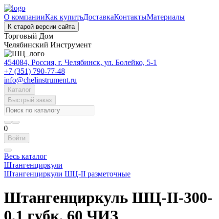
О компании
Как купить
Доставка
Контакты
Материалы
К старой версии сайта
Торговый Дом
Челябинский Инструмент
454084, Россия, г. Челябинск, ул. Болейко, 5-1
+7 (351) 790-77-48
info@chelinstrument.ru
Каталог
Быстрый заказ
0
Войти
Весь каталог
Штангенциркули
Штангенциркули ШЦ-II разметочные
Штангенциркуль ШЦ-II-300-
0,1 губк. 60 ЧИЗ