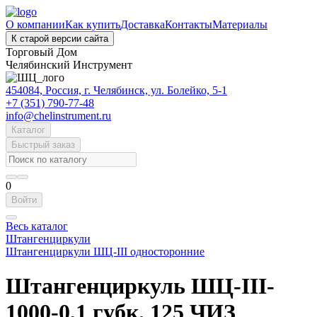
О компании
Как купить
Доставка
Контакты
Материалы
К старой версии сайта
Торговый Дом
Челябинский Инструмент
454084, Россия, г. Челябинск, ул. Болейко, 5-1
+7 (351) 790-77-48
info@chelinstrument.ru
Каталог
Быстрый заказ
0
Войти
Весь каталог
Штангенциркули
Штангенциркули ШЦ-III односторонние
Штангенциркуль ШЦ-III-
1000-0,1 губк. 125 ЧИЗ