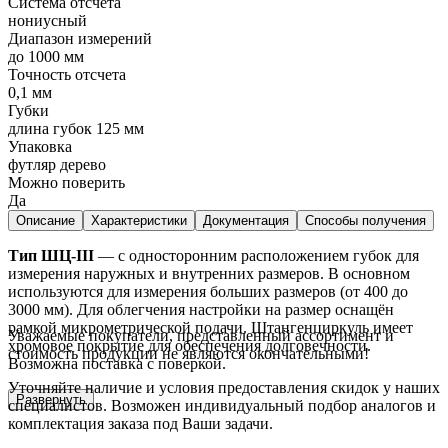
Система отсчета
нониусный
Диапазон измерений
до 1000 мм
Точность отсчета
0,1 мм
Губки
длина губок 125 мм
Упаковка
футляр дерево
Можно поверить
Да
Описание
Характеристики
Документация
Способы получения
Тип ШЦ-III
— с односторонним расположением губок для
измерения наружных и внутренних размеров. В основном
используются для измерения больших размеров (от 400 до
3000 мм). Для облегчения настройки на размер оснащён
рамкой микрометрической подачи. Штангенциркуль имеет
Уважаемые покупатели, представленный ассортимент и
хромовое покрытие для обеспечения долговечности.
стоимость продукции не являются окончательными!
Возможна поставка с поверкой.
Уточняйте наличие и условия предоставления скидок у наших
Развернуть
специалистов. Возможен индивидуальный подбор аналогов и
комплектация заказа под Ваши задачи.