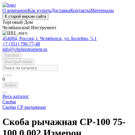
О компании
Как купить
Доставка
Контакты
Материалы
К старой версии сайта
Торговый Дом
Челябинский Инструмент
454084, Россия, г. Челябинск, ул. Болейко, 5-1
+7 (351) 790-77-48
info@chelinstrument.ru
Каталог
Быстрый заказ
0
Войти
Весь каталог
Скобы
Скобы СР рычажные
Скоба рычажная СР-100 75-
100 0,002 Измерон