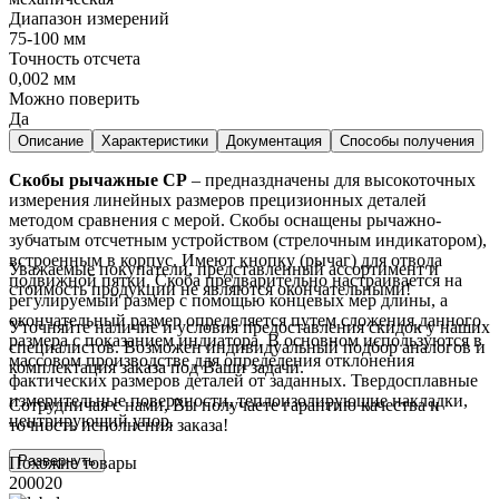
Диапазон измерений
75-100 мм
Точность отсчета
0,002 мм
Можно поверить
Да
Описание
Характеристики
Документация
Способы получения
Скобы рычажные СР
– предназдначены для высокоточных
измерения линейных размеров прецизионных деталей
методом сравнения с мерой. Скобы оснащены рычажно-
зубчатым отсчетным устройством (стрелочным индикатором),
встроенным в корпус. Имеют кнопку (рычаг) для отвода
Уважаемые покупатели, представленный ассортимент и
подвижной пятки. Скоба предварительно настраивается на
стоимость продукции не являются окончательными!
регулируемый размер с помощью концевых мер длины, а
окончательный размер определяется путем сложения данного
Уточняйте наличие и условия предоставления скидок у наших
размера с показанием индиатора. В основном используются в
специалистов. Возможен индивидуальный подбор аналогов и
массовом производстве для определения отклонения
комплектация заказа под Ваши задачи.
фактических размеров деталей от заданных. Твердосплавные
измерительные поверхности, теплоизолирующие накладки,
Сотрудничая с нами, Вы получаете гарантию качества и
центрирующий упор.
точность исполнения заказа!
Развернуть
Похожие товары
200020