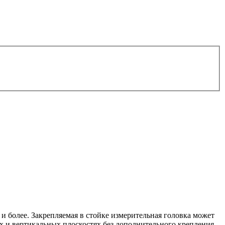
 и более. Закрепляемая в стойке измерительная головка может
х и вертикальных плоскостях без дополнительного крепления.