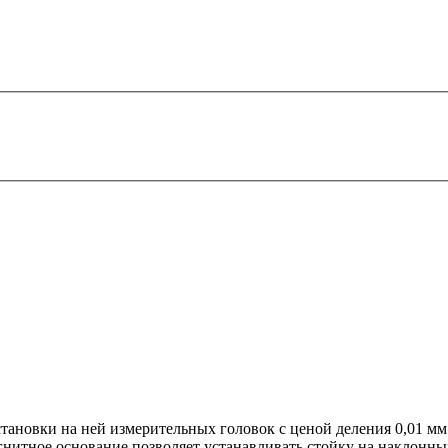
становки на ней измерительных головок с ценой деления 0,01 мм
нитное основание позволяет устанавливать стойку на наклонны