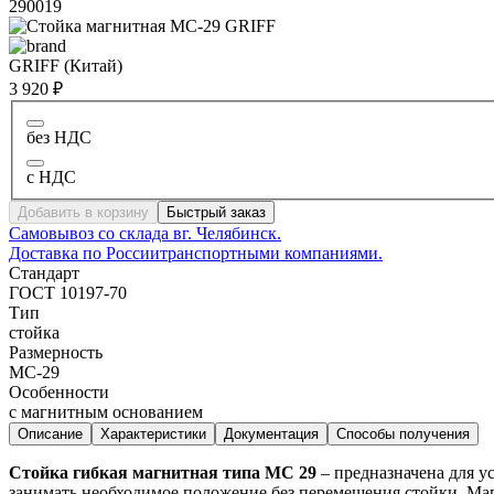
290019
GRIFF (Китай)
3 920 ₽
без НДС
с НДС
Добавить в корзину
Быстрый заказ
Самовывоз со склада в
г. Челябинск.
Доставка по России
транспортными компаниями.
Стандарт
ГОСТ 10197-70
Тип
стойка
Размерность
МС-29
Особенности
с магнитным основанием
Описание
Характеристики
Документация
Способы получения
Стойка гибкая магнитная типа МС 29
– предназначена для у
занимать необходимое положение без перемещения стойки. Маг