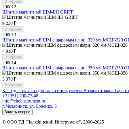
В корзину
290012
Штатив магнитный ШМ-IIН GRIFF
9 230 ₽
В корзину
290013
Штатив магнитный ШМ с шаровым шарн. 320 мм МСШ-320 G
4 910 ₽
В корзину
290014
Штатив магнитный ШМ с шаровым шарн. 350 мм МСШ-350 G
5 070 ₽
В корзину
Как сделать заказ
Доставка инструмента
Возврат товара
Гарант
+7 (351) 790-77-48
info@chelinstrument.ru
г. Челябинск, ул. Болейко, 5
Задать вопрос
© ООО ТД "Челябинский Инструмент", 2000–2025