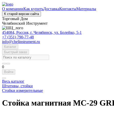
О компании
Как купить
Доставка
Контакты
Материалы
К старой версии сайта
Торговый Дом
Челябинский Инструмент
454084, Россия, г. Челябинск, ул. Болейко, 5-1
+7 (351) 790-77-48
info@chelinstrument.ru
Каталог
Быстрый заказ
0
Войти
Весь каталог
Штативы, стойки
Стойки измерительные
Стойка магнитная МС-29 GR