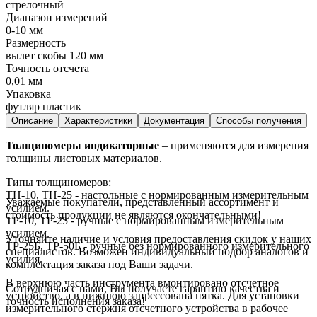
стрелочный
Диапазон измерений
0-10 мм
Размерность
вылет скобы 120 мм
Точность отсчета
0,01 мм
Упаковка
футляр пластик
Описание
Характеристики
Документация
Способы получения
Толщиномеры индикаторные
– применяются для измерения
толщины листовых материалов.
Типы толщиномеров:
ТН-10, ТН-25 - настольные с нормированным измерительным
Уважаемые покупатели, представленный ассортимент и
усилием.
стоимость продукции не являются окончательными!
ТР-10, ТР-25 - ручные с нормированным измерительным
усилием.
Уточняйте наличие и условия предоставления скидок у наших
ТР-25Б, ТР-50Б - ручные без нормированного измерительного
специалистов. Возможен индивидуальный подбор аналогов и
усилия.
комплектация заказа под Ваши задачи.
В верхнюю часть инструмента вмонтировано отсчетное
Сотрудничая с нами, Вы получаете гарантию качества и
устройство, а в нижнюю запрессована пятка. Для установки
точность исполнения заказа!
измерительного стержня отсчетного устройства в рабочее