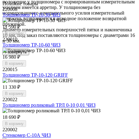
положение у толщиномера с нормированным измерительным
Похожие товары
усилием имеется арретир. У толщиномера без
220008
нормированного измерительного усилия измерительный
Толщиномер ТР-10-30 ЧИЗ
стержень возвращается в исходное положение возвратной
пружиной.
11 590 ₽
Диаметр измерительных поверхностей пятки и наконечника
В корзину
10 мм, под заказ поставляются толщиномеры с диаметрами 16
220010
и 30 мм.
Толщиномер ТР-10-60 ЧИЗ
Развернуть
16 980 ₽
В корзину
220015
Толщиномер ТР-10-120 GRIFF
11 330 ₽
В корзину
220022
Толщиномер роликовый ТРЛ 0-10 0,01 ЧИЗ
18 690 ₽
В корзину
220002
Стенкомер С-10А ЧИЗ