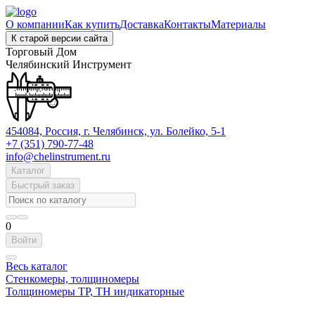
О компании
Как купить
Доставка
Контакты
Материалы
К старой версии сайта
Торговый Дом
Челябинский Инструмент
454084, Россия, г. Челябинск, ул. Болейко, 5-1
+7 (351) 790-77-48
info@chelinstrument.ru
Каталог
Быстрый заказ
0
Войти
Весь каталог
Стенкомеры, толщиномеры
Толщиномеры ТР, ТН индикаторные