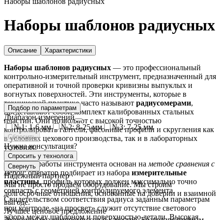
Наборы шаблонов радиусных
Наборы шаблонов радиусных
Описание
Характеристики
Наборы шаблонов радиусных
— это профессиональный
контрольно-измерительный инструмент, предназначенный для
оперативной и точной проверки кривизны выпуклых и
вогнутых поверхностей. Эти инструменты, которые в
технической практике часто называют
радиусомерами
,
Подбор по параметрам
представляют собой комплект калиброванных стальных
Диапазон измерений
пластин. Они позволяют с высокой точностью
№1: 1-6 мм
№2: 8-25 мм
№3: 7-25 мм
контролировать галтели, фасонные профили и скругления как
Сбросить
в условиях цехового производства, так и в лабораторных
Нужна консультация?
условиях.
Спросить у технолога
Принцип работы инструмента основан на
методе сравнения с
Свернуть
мерой
: оператор подбирает из набора
измерительные
Надежный партнер
пластины
, профиль которых должен максимально точно
Мы не просто продаем оборудование. Мы строим
совпасть с геометрией контролируемого элемента.
долгосрочные отношения, основанные на доверии и взаимной
Свидетельством соответствия радиуса заданным параметрам
выгоде.
при контроле «на просвет» служит отсутствие светового
Лучшее ценовое предложение
зазора между шаблоном и поверхностью детали. Высокая
Экономия без компромиссов в качестве. Благодаря прямым