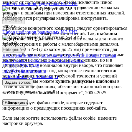
зависит от состояния кромок. Чтобы исключить износ
Набор шаблонов радиусных №2 ЧИЗ
пластин, который может привести к появлению «ложных
зазоров» и ошибкам при измерении ответственных изделий,
1 180 ₽
рекомендуется регулярная калибровка инструмента.
В корзину
300016
При выборе конкретного комплекта следует ориентироваться
Набор шаблонов радиусных №3 ЧИЗ
на диапазон и шаг измеряемых значений. Так,
шаблоны
радиусные №1
(диапазон 1–6 мм) оптимальны для точного
1 320 ₽
приборостроения и работы с малогабаритными деталями.
Наборы №2 и №3 (с охватом до 25 мм) применяются для
В корзину
контроля более крупных конструкций. Разница между ними
Как сделать заказ
Доставка инструмента
Возврат товара
заключается не только в предельных значениях, но и в
Гарантия качества
Поверка инструмента
детализации шага номиналов внутри набора, что позволяет
+7 (351) 790-77-48
подобрать инструмент под конкретные технологические
info@chelinstrument.ru
задачи. В зависимости от требуемой точности и условий
г. Челябинск, ул. Болейко, 5
эксплуатации, вы можете
купить радиусные шаблоны
в
Задать вопрос
различных модификациях, обеспечив эталонный контроль
геометрии ваших изделий.
© ООО ТД "Челябинский Инструмент", 2000–2025
Сайт использует файлы cookie, которые содержат
Развернуть
информацию о предыдущих посещениях веб-сайта.
Если вы не хотите использовать файлы cookie, измените
настройки браузера.