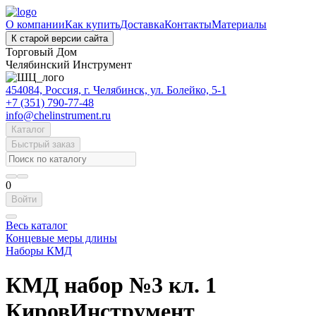
О компании
Как купить
Доставка
Контакты
Материалы
К старой версии сайта
Торговый Дом
Челябинский Инструмент
454084, Россия, г. Челябинск, ул. Болейко, 5-1
+7 (351) 790-77-48
info@chelinstrument.ru
Каталог
Быстрый заказ
0
Войти
Весь каталог
Концевые меры длины
Наборы КМД
КМД набор №3 кл. 1
КировИнструмент