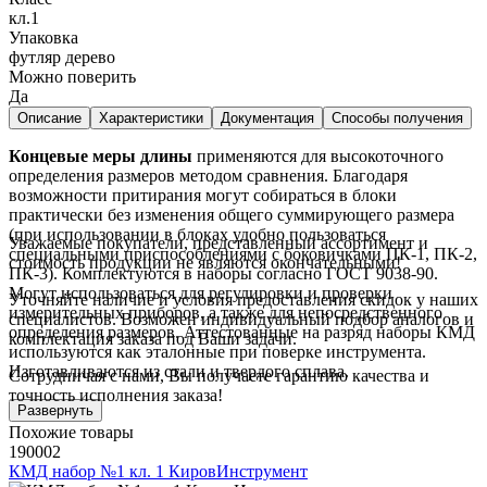
кл.1
Упаковка
футляр дерево
Можно поверить
Да
Описание
Характеристики
Документация
Способы получения
Концевые меры длины
применяются для высокоточного
определения размеров методом сравнения. Благодаря
возможности притирания могут собираться в блоки
практически без изменения общего суммирующего размера
(при использовании в блоках удобно пользоваться
Уважаемые покупатели, представленный ассортимент и
специальными приспособлениями с боковичками ПК-1, ПК-2,
стоимость продукции не являются окончательными!
ПК-3). Комплектуются в наборы согласно ГОСТ 9038-90.
Могут использоваться для регулировки и проверки
Уточняйте наличие и условия предоставления скидок у наших
измерительных приборов, а также для непосредственного
специалистов. Возможен индивидуальный подбор аналогов и
определения размеров. Аттестованные на разряд наборы КМД
комплектация заказа под Ваши задачи.
используются как эталонные при поверке инструмента.
Изготавливаются из стали и твердого сплава.
Сотрудничая с нами, Вы получаете гарантию качества и
точность исполнения заказа!
Развернуть
Похожие товары
190002
КМД набор №1 кл. 1 КировИнструмент