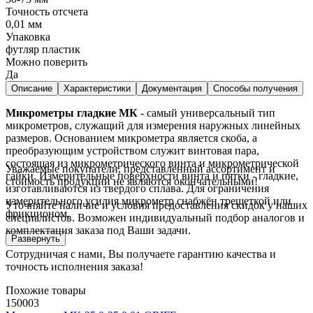
Точность отсчета
0,01 мм
Упаковка
футляр пластик
Можно поверить
Да
Описание
Характеристики
Документация
Способы получения
Микрометры гладкие МК
- самый универсальный тип
микрометров, служащий для измерения наружных линейных
размеров. Основанием микрометра является скоба, а
преобразующим устройством служит винтовая пара,
состоящая из микрометрического винта и микрометрической
Уважаемые покупатели, представленный ассортимент и
гайки. Измерительные поверхности винта и пятки - гладкие,
стоимость продукции не являются окончательными!
изготавливаются из твердого сплава. Для ограничения
измерительного усилия микрометр снабжён трещеткой или
Уточняйте наличие и условия предоставления скидок у наших
фрикционом.
специалистов. Возможен индивидуальный подбор аналогов и
комплектация заказа под Ваши задачи.
Развернуть
Сотрудничая с нами, Вы получаете гарантию качества и
точность исполнения заказа!
Похожие товары
150003