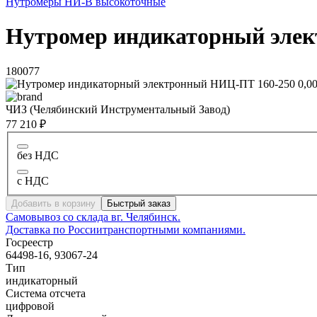
Нутромеры НИ-В высокоточные
Нутромер индикаторный элек
180077
ЧИЗ (Челябинский Инструментальный Завод)
77 210 ₽
без НДС
с НДС
Добавить в корзину
Быстрый заказ
Самовывоз со склада в
г. Челябинск.
Доставка по России
транспортными компаниями.
Госреестр
64498-16, 93067-24
Тип
индикаторный
Система отсчета
цифровой