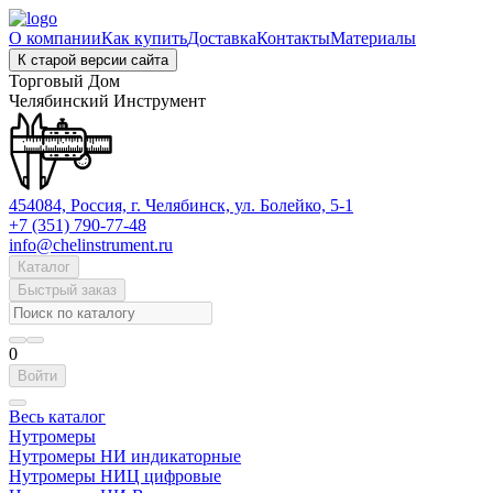
О компании
Как купить
Доставка
Контакты
Материалы
К старой версии сайта
Торговый Дом
Челябинский Инструмент
454084, Россия, г. Челябинск, ул. Болейко, 5-1
+7 (351) 790-77-48
info@chelinstrument.ru
Каталог
Быстрый заказ
0
Войти
Весь каталог
Нутромеры
Нутромеры НИ индикаторные
Нутромеры НИЦ цифровые