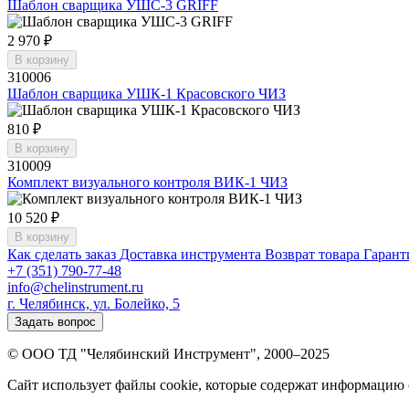
Шаблон сварщика УШС-3 GRIFF
2 970 ₽
В корзину
310006
Шаблон сварщика УШК-1 Красовского ЧИЗ
810 ₽
В корзину
310009
Комплект визуального контроля ВИК-1 ЧИЗ
10 520 ₽
В корзину
Как сделать заказ
Доставка инструмента
Возврат товара
Гарант
+7 (351) 790-77-48
info@chelinstrument.ru
г. Челябинск, ул. Болейко, 5
Задать вопрос
© ООО ТД "Челябинский Инструмент", 2000–2025
Сайт использует файлы cookie, которые содержат информацию