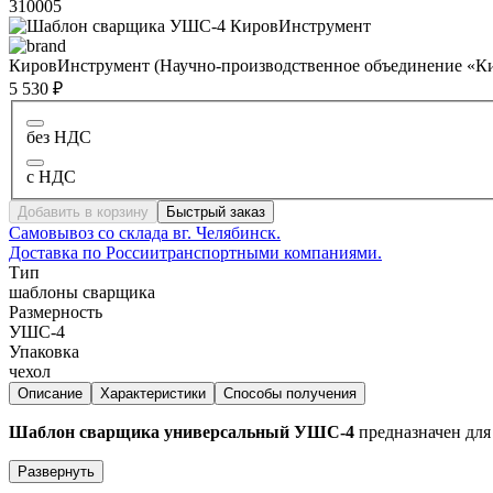
310005
КировИнструмент (Научно-производственное объединение «К
5 530 ₽
без НДС
с НДС
Добавить в корзину
Быстрый заказ
Самовывоз со склада в
г. Челябинск.
Доставка по России
транспортными компаниями.
Тип
шаблоны сварщика
Размерность
УШС-4
Упаковка
чехол
Описание
Характеристики
Способы получения
Шаблон сварщика универсальный УШС-4
предназначен для 
Развернуть