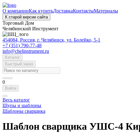
О компании
Как купить
Доставка
Контакты
Материалы
К старой версии сайта
Торговый Дом
Челябинский Инструмент
454084, Россия, г. Челябинск, ул. Болейко, 5-1
+7 (351) 790-77-48
info@chelinstrument.ru
Каталог
Быстрый заказ
0
Войти
Весь каталог
Щупы и шаблоны
Шаблоны сварщика
Шаблон сварщика УШС-4 Ки