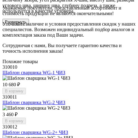
углового шва, ширину шва, глубину подреза, а также
Уважаемые покупатели, представленный ассортимент и
используется в качестве угломера.
стоимость продукции не являются окончательными!
Развернуть
Уточняйте наличие и условия предоставления скидок у наших
специалистов. Возможен индивидуальный подбор аналогов и
комплектация заказа под Ваши задачи.
Сотрудничая с нами, Вы получаете гарантию качества и
точность исполнения заказа!
Похожие товары
310010
Шаблон сварщика WG-1 ЧИЗ
10 680 ₽
В корзину
310011
Шаблон сварщика WG-2 ЧИЗ
3 460 ₽
В корзину
310012
Шаблон сварщика WG-2+ ЧИЗ