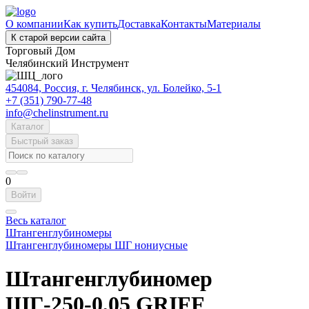
О компании
Как купить
Доставка
Контакты
Материалы
К старой версии сайта
Торговый Дом
Челябинский Инструмент
454084, Россия, г. Челябинск, ул. Болейко, 5-1
+7 (351) 790-77-48
info@chelinstrument.ru
Каталог
Быстрый заказ
0
Войти
Весь каталог
Штангенглубиномеры
Штангенглубиномеры ШГ нониусные
Штангенглубиномер
ШГ-250-0,05 GRIFF