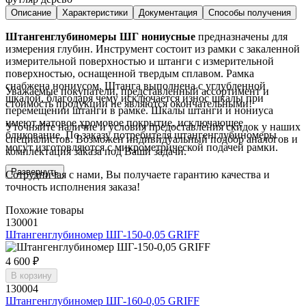
Описание
Характеристики
Документация
Способы получения
Штангенглубиномеры ШГ нониусные
предназначены для
измерения глубин. Инструмент состоит из рамки с закаленной
измерительной поверхностью и штанги с измерительной
поверхностью, оснащенной твердым сплавом. Рамка
снабжена нониусом. Штанга выполнена с углубленной
Уважаемые покупатели, представленный ассортимент и
шкалой, благодаря чему исключается износ шкалы при
стоимость продукции не являются окончательными!
перемещении штанги в рамке. Шкалы штанги и нониуса
имеют матовое хромовое покрытие, исключающее
Уточняйте наличие и условия предоставления скидок у наших
бликование. По заказу потребителя штангенглубиномеры
специалистов. Возможен индивидуальный подбор аналогов и
могут изготовляются с микрометрической подачей рамки.
комплектация заказа под Ваши задачи.
Развернуть
Сотрудничая с нами, Вы получаете гарантию качества и
точность исполнения заказа!
Похожие товары
130001
Штангенглубиномер ШГ-150-0,05 GRIFF
4 600 ₽
В корзину
130004
Штангенглубиномер ШГ-160-0,05 GRIFF