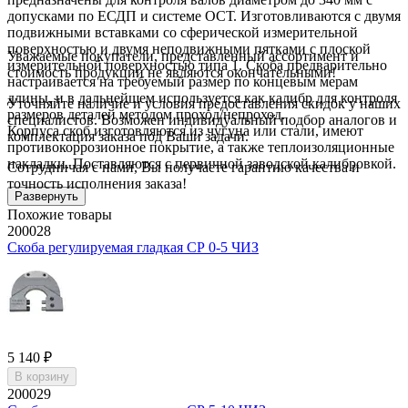
допусками по ЕСДП и системе ОСТ. Изготовливаются с двумя
подвижными вставками со сферической измерительной
поверхностью и двумя неподвижными пятками с плоской
Уважаемые покупатели, представленный ассортимент и
измерительной поверхностью типа 1. Скоба предварительно
стоимость продукции не являются окончательными!
настраивается на требуемый размер по концевым мерам
длины, и в дальнейшем используется как калибр для контроля
Уточняйте наличие и условия предоставления скидок у наших
размеров деталей методом проход/непроход.
специалистов. Возможен индивидуальный подбор аналогов и
Корпуса скоб изготовляются из чугуна или стали, имеют
комплектация заказа под Ваши задачи.
противокоррозионное покрытие, а также теплоизоляционные
накладки. Поставляются с первичной заводской калибровкой.
Сотрудничая с нами, Вы получаете гарантию качества и
точность исполнения заказа!
Развернуть
Похожие товары
200028
Скоба регулируемая гладкая СР 0-5 ЧИЗ
5 140 ₽
В корзину
200029