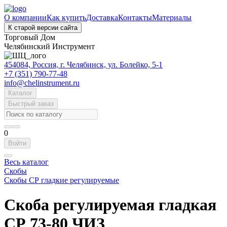
О компании
Как купить
Доставка
Контакты
Материалы
К старой версии сайта
Торговый Дом
Челябинский Инструмент
454084, Россия, г. Челябинск, ул. Болейко, 5-1
+7 (351) 790-77-48
info@chelinstrument.ru
Каталог
Быстрый заказ
0
Войти
Весь каталог
Скобы
Скобы СР гладкие регулируемые
Скоба регулируемая гладкая
СР 73-80 ЧИЗ