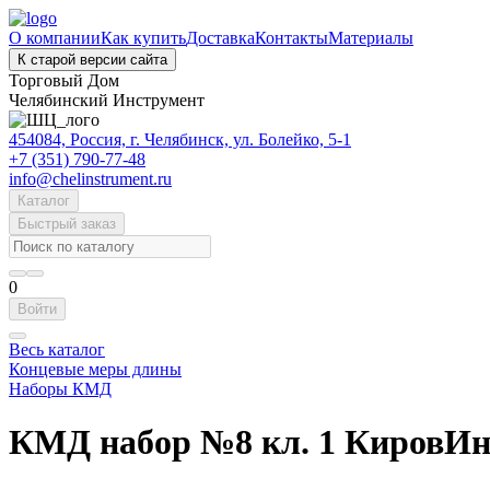
О компании
Как купить
Доставка
Контакты
Материалы
К старой версии сайта
Торговый Дом
Челябинский Инструмент
454084, Россия, г. Челябинск, ул. Болейко, 5-1
+7 (351) 790-77-48
info@chelinstrument.ru
Каталог
Быстрый заказ
0
Войти
Весь каталог
Концевые меры длины
Наборы КМД
КМД набор №8 кл. 1 КировИн