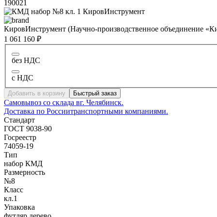
190021
КировИнструмент (Научно-производственное объединение «К
1 061 160 ₽
без НДС
с НДС
Добавить в корзину
Быстрый заказ
Самовывоз со склада в
г. Челябинск.
Доставка по России
транспортными компаниями.
Стандарт
ГОСТ 9038-90
Госреестр
74059-19
Тип
набор КМД
Размерность
№8
Класс
кл.1
Упаковка
футляр дерево