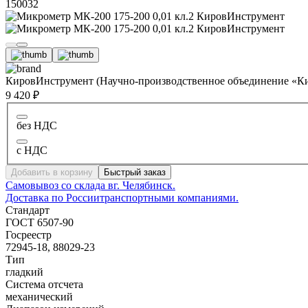
150032
КировИнструмент (Научно-производственное объединение «К
9 420 ₽
без НДС
с НДС
Добавить в корзину
Быстрый заказ
Самовывоз со склада в
г. Челябинск.
Доставка по России
транспортными компаниями.
Стандарт
ГОСТ 6507-90
Госреестр
72945-18, 88029-23
Тип
гладкий
Система отсчета
механический