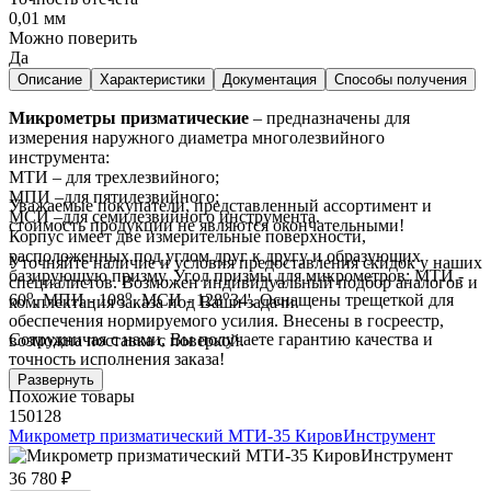
0,01 мм
Можно поверить
Да
Описание
Характеристики
Документация
Способы получения
Микрометры призматические
– предназначены для
измерения наружного диаметра многолезвийного
инструмента:
МТИ – для трехлезвийного;
МПИ –для пятилезвийного;
Уважаемые покупатели, представленный ассортимент и
МСИ –для семилезвийного инструмента.
стоимость продукции не являются окончательными!
Корпус имеет две измерительные поверхности,
расположенных под углом друг к другу и образующих
Уточняйте наличие и условия предоставления скидок у наших
базирующую призму. Угол призмы для микрометров: МТИ -
специалистов. Возможен индивидуальный подбор аналогов и
о
о
о
60
, МПИ - 108
, МСИ - 128
34'. Оснащены трещеткой для
комплектация заказа под Ваши задачи.
обеспечения нормируемого усилия. Внесены в госреестр,
Сотрудничая с нами, Вы получаете гарантию качества и
возможна поставка с поверкой.
точность исполнения заказа!
Развернуть
Похожие товары
150128
Микрометр призматический МТИ-35 КировИнструмент
36 780 ₽