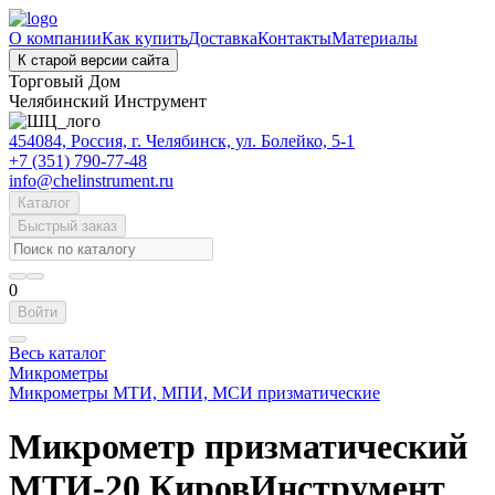
О компании
Как купить
Доставка
Контакты
Материалы
К старой версии сайта
Торговый Дом
Челябинский Инструмент
454084, Россия, г. Челябинск, ул. Болейко, 5-1
+7 (351) 790-77-48
info@chelinstrument.ru
Каталог
Быстрый заказ
0
Войти
Весь каталог
Микрометры
Микрометры МТИ, МПИ, МСИ призматические
Микрометр призматический
МТИ-20 КировИнструмент