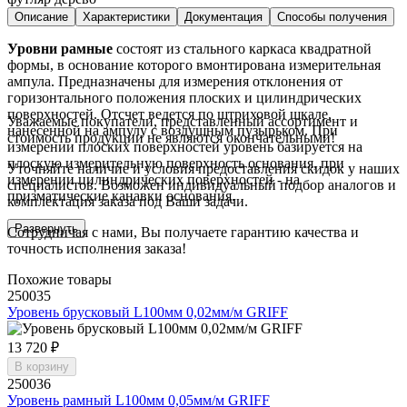
Описание
Характеристики
Документация
Способы получения
Уровни рамные
состоят из стального каркаса квадратной
формы, в основание которого вмонтирована измерительная
ампула. Предназначены для измерения отклонения от
горизонтального положения плоских и цилиндрических
поверхностей. Отсчет ведется по штриховой шкале,
Уважаемые покупатели, представленный ассортимент и
нанесенной на ампулу с воздушным пузырьком. При
стоимость продукции не являются окончательными!
измерении плоских поверхностей уровень базируется на
плоскую измерительную поверхность основания, при
Уточняйте наличие и условия предоставления скидок у наших
измерении цилиндрических поверхностей - на
специалистов. Возможен индивидуальный подбор аналогов и
призматические канавки основания.
комплектация заказа под Ваши задачи.
Развернуть
Сотрудничая с нами, Вы получаете гарантию качества и
точность исполнения заказа!
Похожие товары
250035
Уровень брусковый L100мм 0,02мм/м GRIFF
13 720 ₽
В корзину
250036
Уровень рамный L100мм 0,05мм/м GRIFF