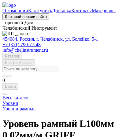
О компании
Как купить
Доставка
Контакты
Материалы
К старой версии сайта
Торговый Дом
Челябинский Инструмент
454084, Россия, г. Челябинск, ул. Болейко, 5-1
+7 (351) 790-77-48
info@chelinstrument.ru
Каталог
Быстрый заказ
0
Войти
Весь каталог
Уровни
Уровни рамные
Уровень рамный L100мм
0,02мм/м GRIFF