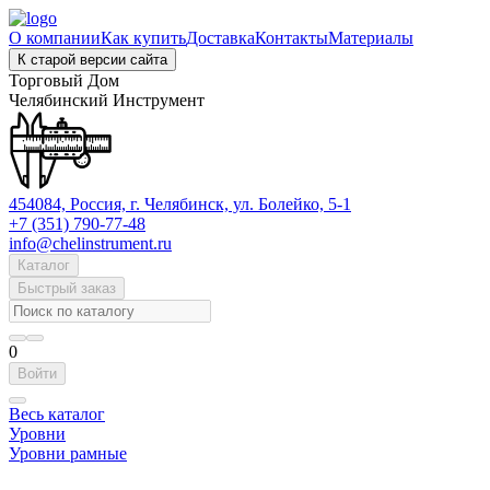
О компании
Как купить
Доставка
Контакты
Материалы
К старой версии сайта
Торговый Дом
Челябинский Инструмент
454084, Россия, г. Челябинск, ул. Болейко, 5-1
+7 (351) 790-77-48
info@chelinstrument.ru
Каталог
Быстрый заказ
0
Войти
Весь каталог
Уровни
Уровни рамные