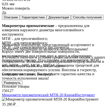
0,01 мм
Можно поверить
Да
Описание
Характеристики
Документация
Способы получения
Микрометры призматические
– предназначены для
измерения наружного диаметра многолезвийного
инструмента:
МТИ – для трехлезвийного;
МПИ –для пятилезвийного;
Уважаемые покупатели, представленный ассортимент и
МСИ –для семилезвийного инструмента.
стоимость продукции не являются окончательными!
Корпус имеет две измерительные поверхности,
расположенных под углом друг к другу и образующих
Уточняйте наличие и условия предоставления скидок у наших
базирующую призму. Угол призмы для микрометров: МТИ -
специалистов. Возможен индивидуальный подбор аналогов и
о
о
о
60
, МПИ - 108
, МСИ - 128
34'. Оснащены трещеткой для
комплектация заказа под Ваши задачи.
обеспечения нормируемого усилия. Внесены в госреестр,
Сотрудничая с нами, Вы получаете гарантию качества и
возможна поставка с поверкой.
точность исполнения заказа!
Развернуть
Похожие товары
150127
Микрометр призматический МТИ-20 КировИнструмент
35 280 ₽