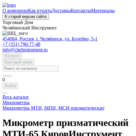
О компании
Как купить
Доставка
Контакты
Материалы
К старой версии сайта
Торговый Дом
Челябинский Инструмент
454084, Россия, г. Челябинск, ул. Болейко, 5-1
+7 (351) 790-77-48
info@chelinstrument.ru
Каталог
Быстрый заказ
0
Войти
Весь каталог
Микрометры
Микрометры МТИ, МПИ, МСИ призматические
Микрометр призматический
МТИ-65 КировИнструмент